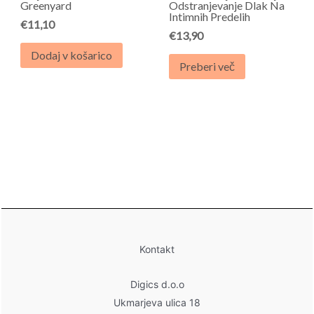
Greenyard
Odstranjevanje Dlak Na
Intimnih Predelih
€
11,10
€
13,90
Dodaj v košarico
Preberi več
Kontakt
Digics d.o.o
Ukmarjeva ulica 18