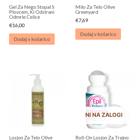
Gel Za Nego Stopal S
Milo Za Telo Olive
Plovcem, Ki Odstrani
Greenyard
Odmrle Celice
€
7,69
€
16,00
Dodaj v košarico
Dodaj v košarico
NI NA ZALOGI
Losjon Za Telo Olive
Roll-On Losjon Za Trajno