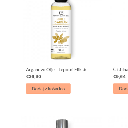
Arganovo Olje – Lepotni Eliksir
Čistil
€
36,90
€
9,64
Dodaj v košarico
Doda