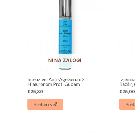
NI NA ZALOGI
Intenzivni Anti-Age Serum S
Izjemna
Hialuronom Proti Gubam
Razširj
€
25,80
€
25,0
Preberi več
Preb