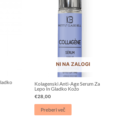
NI NA ZALOGI
Gladko
Kolagenski Anti-Age Serum Za
Lepo In Gladko Kožo
€
28,00
Preberi več