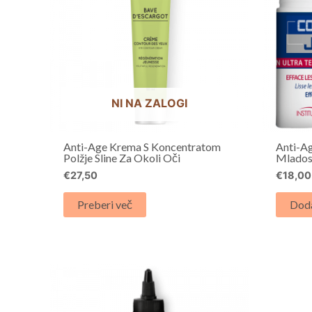
NI NA ZALOGI
Anti-Age Krema S Koncentratom
Anti-Ag
Polžje Sline Za Okoli Oči
Mlados
€
27,50
€
18,00
Preberi več
Doda