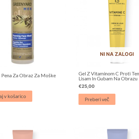
NI NA ZALOGI
Gel Z Vitaminom C Proti T
na Pena Za Obraz Za Moške
Lisam In Gubam Na Obrazu
€
25,00
j v košarico
Preberi več