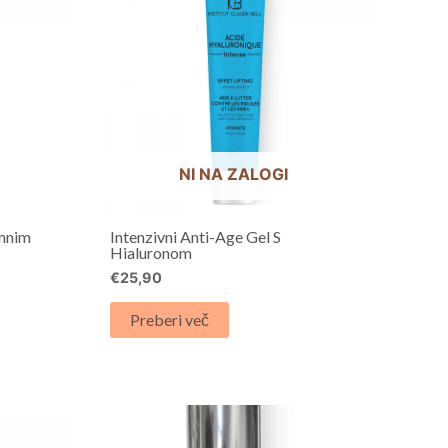
NI NA ZALOGI
emnim
Intenzivni Anti-Age Gel S
Hialuronom
€
25,90
Preberi več