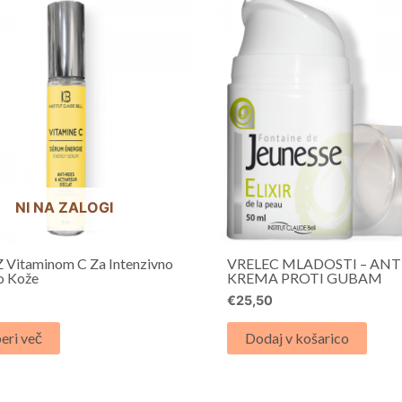
NI NA ZALOGI
Z Vitaminom C Za Intenzivno
VRELEC MLADOSTI – ANT
o Kože
KREMA PROTI GUBAM
0
€
25,50
eri več
Dodaj v košarico