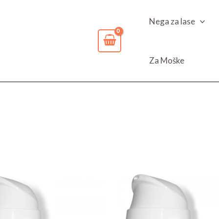
Nega za lase
Za Moške