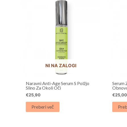
NI NA ZALOGI
Naravni Anti-Age Serum S Polžjo
Serum 
Slino Za Okoli Oči
Obnov
€
25,90
€
25,0
Preberi več
Preb