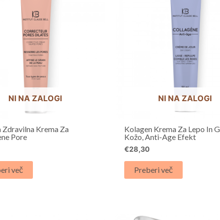
NI NA ZALOGI
NI NA ZALOGI
 Zdravilna Krema Za
Kolagen Krema Za Lepo In 
ene Pore
Kožo, Anti-Age Efekt
0
€
28,30
eri več
Preberi več