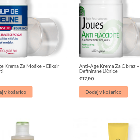
e Krema Za Moške – Eliksir
Anti-Age Krema Za Obraz –
ti
Definirane Ličnice
€
17,90
j v košarico
Dodaj v košarico