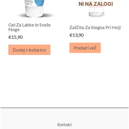
NI NA ZALOGI
Gel Za Lahke In Sveže
Zaščita Za Stegna Pri Hoji
Noge
€
13,90
€
15,90
Preberi več
Dodaj v košarico
Kontakt