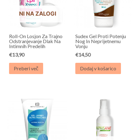
NI NA ZALOGI
Roll-On Losjon Za Trajno
Sudex Gel Proti Potenju
Odstranjevanje Dlak Na
Nog In Neprijetnemu
Intimnih Predelih
Vonju
€
13,90
€
14,50
Preberi več
Dodaj v košarico