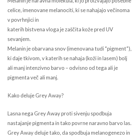
Melanin je naravna molekula, ki jo proizvajajo posebne
celice, imenovane melanociti, ki se nahajajo večinoma
v povrhnjici in
katerih bistvena vloga je zaščita kože pred UV
sevanjem.
Melanin je obarvana snov (imenovana tudi “pigment”),
ki daje tkivom, v katerih se nahaja (koži in lasem) bolj
ali manj intenzivno barvo – odvisno od tega ali je
pigmenta več ali manj.
Kako deluje Grey Away?
Lasna nega Grey Away proti sivenju spodbuja
nastajanje pigmenta in tako povrne naravno barvo las.
Grey Away deluje tako, da spodbuja melanogenezo in