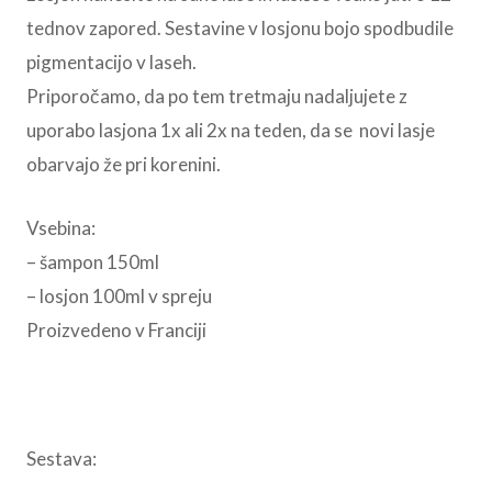
tednov zapored. Sestavine v losjonu bojo spodbudile
pigmentacijo v laseh.
Priporočamo, da po tem tretmaju nadaljujete z
uporabo lasjona 1x ali 2x na teden, da se novi lasje
obarvajo že pri korenini.
Vsebina:
– šampon 150ml
– losjon 100ml v spreju
Proizvedeno v Franciji
Sestava: