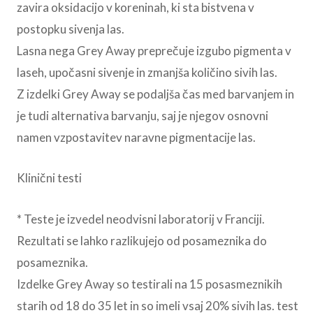
zavira oksidacijo v koreninah, ki sta bistvena v
postopku sivenja las.
Lasna nega Grey Away preprečuje izgubo pigmenta v
laseh, upočasni sivenje in zmanjša količino sivih las.
Z izdelki Grey Away se podaljša čas med barvanjem in
je tudi alternativa barvanju, saj je njegov osnovni
namen vzpostavitev naravne pigmentacije las.
Klinični testi
* Teste je izvedel neodvisni laboratorij v Franciji.
Rezultati se lahko razlikujejo od posameznika do
posameznika.
Izdelke Grey Away so testirali na 15 posasmeznikih
starih od 18 do 35 let in so imeli vsaj 20% sivih las. test