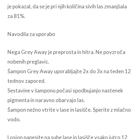
je pokazal, da se je pri njih količina sivih las zmanjšala
za 81%.
Navodila za uporabo
Nega Grey Away je preprosta in hitra. Ne povzroča
nobenih preglavic.
Šampon Grey Away uporabljajte 2x do 3x na teden 12
tednov zapored.
Sestavine v šamponu počasi spodbujanjo nastenek
pigmenta in naravno obarvajo las.
Šampon nežno vtrite v lase in lasišče. Sperite z mlačno
vodo.
Losjon nanesite na suhe lase in lasišče vsako jutro 12