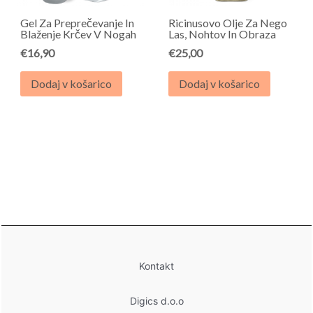
Gel Za Preprečevanje In
Ricinusovo Olje Za Nego
Blaženje Krčev V Nogah
Las, Nohtov In Obraza
€
16,90
€
25,00
Dodaj v košarico
Dodaj v košarico
Kontakt
Digics d.o.o