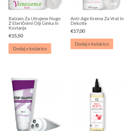
Balzam Za Utrujene Noge
Anti-Age Krema Za Vrat In
Z Eteričnimi Olji Ginka In
Dekolte
Kostanja
€
17,00
€
15,50
Dodaj v košarico
Dodaj v košarico