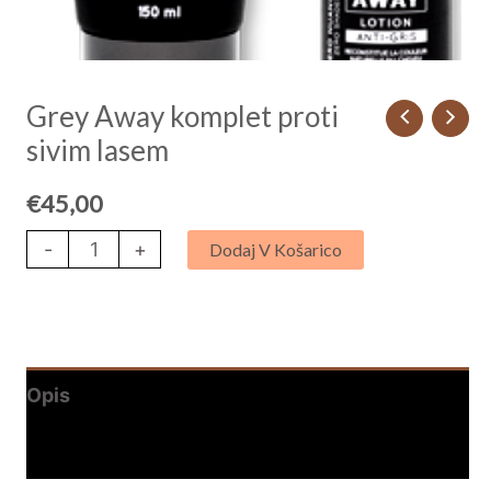
Grey Away komplet proti
sivim lasem
€
45,00
-
+
Dodaj V Košarico
Opis
Mnenja (0)