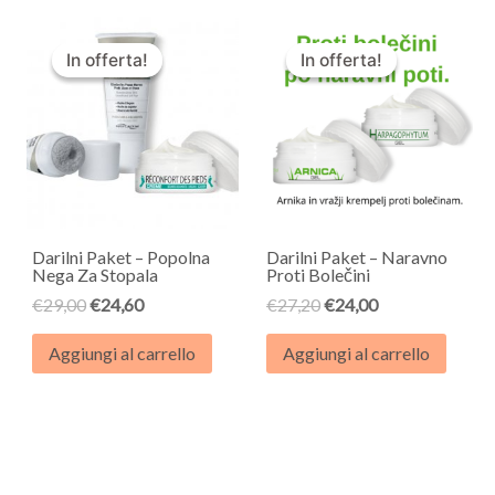
Il
Il
Il
Il
prezzo
prezzo
prezzo
prezzo
In offerta!
In offerta!
In offerta!
In offerta!
originale
attuale
originale
attuale
era:
è:
era:
è:
€29,00.
€24,60.
€27,20.
€24,00.
Darilni Paket – Popolna
Darilni Paket – Naravno
Nega Za Stopala
Proti Bolečini
€
29,00
€
24,60
€
27,20
€
24,00
Aggiungi al carrello
Aggiungi al carrello