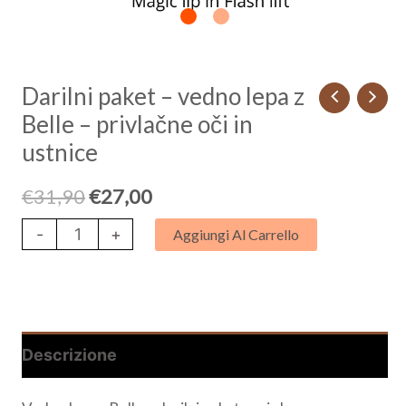
ustnice
quantità
Darilni paket – vedno lepa z
Belle – privlačne oči in
ustnice
€
31,90
€
27,00
-
+
Aggiungi Al Carrello
Descrizione