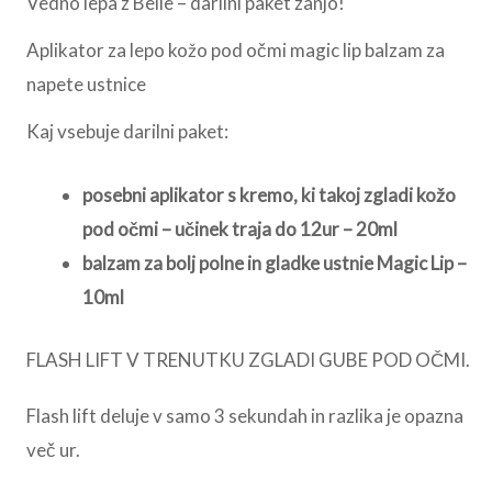
Vedno lepa z Belle – darilni paket zanjo!
Aplikator za lepo kožo pod očmi magic lip balzam za
napete ustnice
Kaj vsebuje darilni paket:
posebni aplikator s kremo, ki takoj zgladi kožo
pod očmi – učinek traja do 12ur – 20ml
balzam za bolj polne in gladke ustnie Magic Lip –
10ml
FLASH LIFT V TRENUTKU ZGLADI GUBE POD OČMI.
Flash lift deluje v samo 3 sekundah in razlika je opazna
več ur.