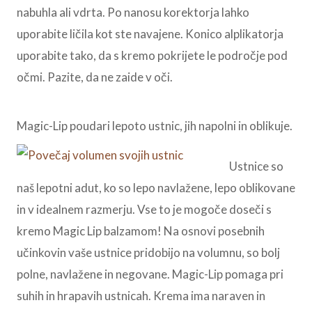
nabuhla ali vdrta. Po nanosu korektorja lahko
uporabite ličila kot ste navajene. Konico alplikatorja
uporabite tako, da s kremo pokrijete le področje pod
očmi. Pazite, da ne zaide v oči.
Magic-Lip poudari lepoto ustnic, jih napolni in oblikuje.
Ustnice so
naš lepotni adut, ko so lepo navlažene, lepo oblikovane
in v idealnem razmerju. Vse to je mogoče doseči s
kremo Magic Lip balzamom! Na osnovi posebnih
učinkovin vaše ustnice pridobijo na volumnu, so bolj
polne, navlažene in negovane. Magic-Lip pomaga pri
suhih in hrapavih ustnicah. Krema ima naraven in