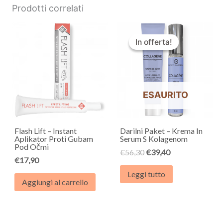
Prodotti correlati
Il
Il
prezzo
prezzo
In offerta!
In offerta!
originale
attuale
era:
è:
€56,30.
€39,40.
ESAURITO
Flash Lift – Instant
Darilni Paket – Krema In
Aplikator Proti Gubam
Serum S Kolagenom
Pod Očmi
€
56,30
€
39,40
€
17,90
Leggi tutto
Aggiungi al carrello